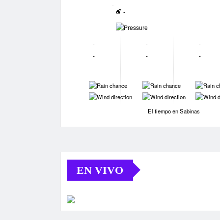
-
-
-
-
-
-
-
-
-
-
-
-
-
-
El tiempo en Sabinas
EN VIVO