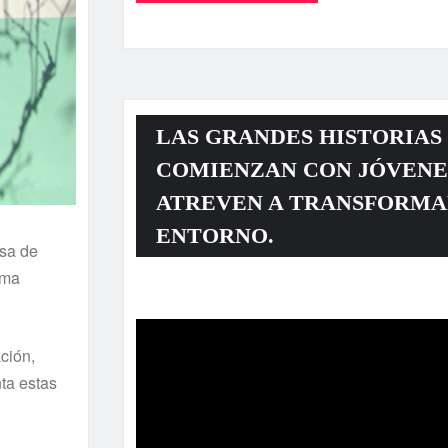
LAS GRANDES HISTORIAS
COMIENZAN CON JÓVENE
ATREVEN A TRANSFORMA
ENTORNO.
esa de
ama
Reproductor
de
vídeo
ción,
nta estas