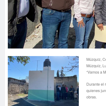
Múzquiz, Co
Múzquiz, Lu
“Vamos a Mi
Durante el 
quienes jun
obras.