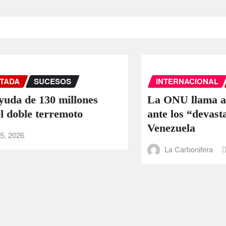
INTERNACIONAL
PORTADA
SUCE
nes
La ONU llama a la colaboración i
ante los “devastadores” terremoto
Venezuela
La Carbonifera
Jun 25, 2026