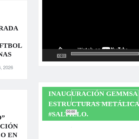
RADA
OFTBOL
NAS
00:00
, 2026
INAUGURACIÓN GEMMSA 
ESTRUCTURAS METÁLICA
00:00
#SALTILLO.
O”
ACIÓN
Reproductor
CO EN