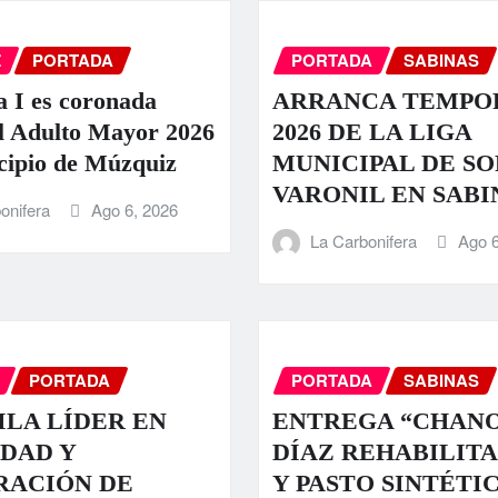
Z
PORTADA
PORTADA
SABINAS
a I es coronada
ARRANCA TEMPO
l Adulto Mayor 2026
2026 DE LA LIGA
cipio de Múzquiz
MUNICIPAL DE S
VARONIL EN SABI
onifera
Ago 6, 2026
La Carbonifera
Ago 6
PORTADA
PORTADA
SABINAS
LA LÍDER EN
ENTREGA “CHAN
DAD Y
DÍAZ REHABILIT
RACIÓN DE
Y PASTO SINTÉTI