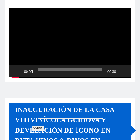
Reproductor
de
vídeo
00:00
00:30
INAUGURACIÓN DE LA CASA
VITIVINÍCOLA GUIDOVA Y
00:00
DEVELACIÓN DE ÍCONO EN