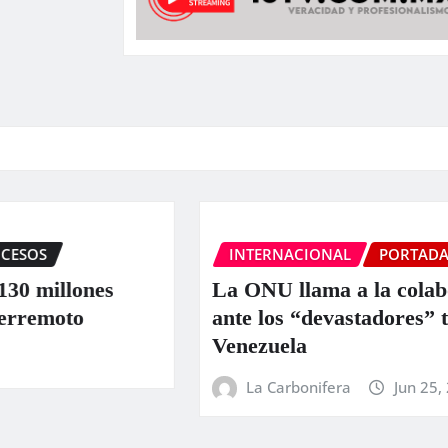
INTERNACIONAL
PORTADA
SUCESO
nes
La ONU llama a la colaboración i
ante los “devastadores” terremoto
Venezuela
La Carbonifera
Jun 25, 2026