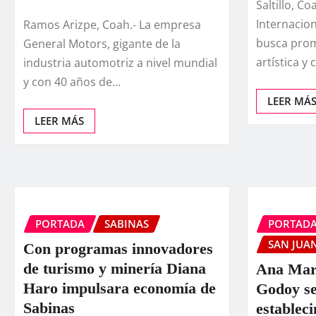
Saltillo, Co
Internacion
Ramos Arizpe, Coah.- La empresa
busca prom
General Motors, gigante de la
artística y
industria automotriz a nivel mundial
y con 40 años de…
LEER MÁ
LEER MÁS
PORTADA
SABINAS
PORTAD
SAN JUAN
Con programas innovadores
de turismo y minería Diana
Ana Mar
Haro impulsara economía de
Godoy se
Sabinas
establec