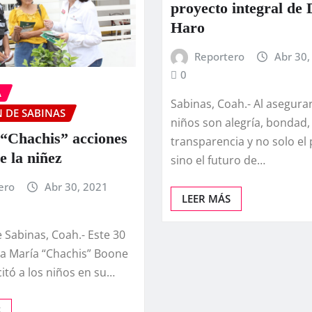
proyecto integral de 
Haro
Reportero
Abr 30,
0
A
Sabinas, Coah.- Al asegura
 DE SABINAS
niños son alegría, bondad,
“Chachis” acciones
transparencia y no solo el
e la niñez
sino el futuro de…
ero
Abr 30, 2021
LEER MÁS
 Sabinas, Coah.- Este 30
na María “Chachis” Boone
citó a los niños en su…
S