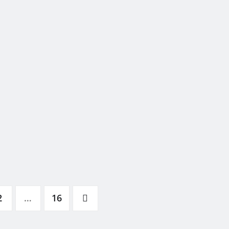
2
…
16