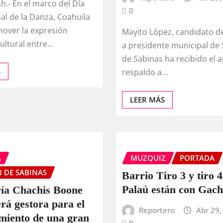
ah.- En el marco del Día
0
al de la Danza, Coahuila
over la expresión
Mayito López, candidato 
 cultural entre…
a presidente municipal de 
de Sabinas ha recibido el 
S
respaldo a…
LEER MÁS
A
MUZQUIZ
PORTADA
 DE SABINAS
Barrio Tiro 3 y tiro 4
Palaú están con Gac
ía Chachis Boone
rá gestora para el
Reportero
Abr 29,
imiento de una gran