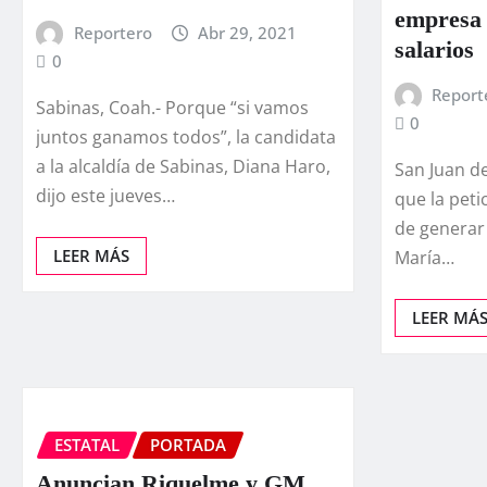
empresa 
Reportero
Abr 29, 2021
salarios
0
Report
Sabinas, Coah.- Porque “si vamos
0
juntos ganamos todos”, la candidata
a la alcaldía de Sabinas, Diana Haro,
San Juan d
dijo este jueves…
que la peti
de generar
LEER MÁS
María…
LEER MÁ
ESTATAL
PORTADA
Anuncian Riquelme y GM