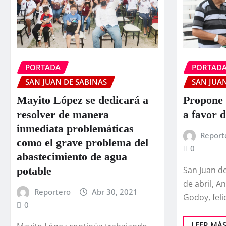
PORTADA
PORTAD
SAN JUAN DE SABINAS
SAN JUAN
Mayito López se dedicará a
Propone 
resolver de manera
a favor d
inmediata problemáticas
Report
como el grave problema del
0
abastecimiento de agua
San Juan de
potable
de abril, A
Reportero
Abr 30, 2021
Godoy, feli
0
LEER MÁ