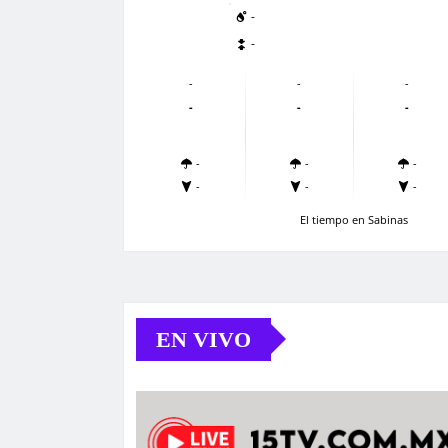
-
-
-
-
-
-
-
-
-
-
-
-
-
-
El tiempo en Sabinas
EN VIVO