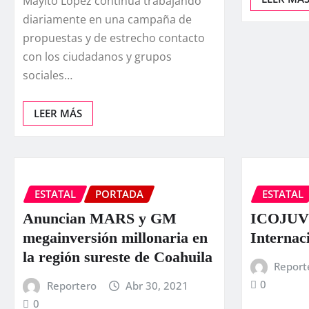
Mayito López continúa trabajando
diariamente en una campaña de
propuestas y de estrecho contacto
con los ciudadanos y grupos
sociales…
LEER MÁS
ESTATAL
PORTADA
ESTATAL
Anuncian MARS y GM
ICOJUVE
megainversión millonaria en
Internac
la región sureste de Coahuila
Report
0
Reportero
Abr 30, 2021
0