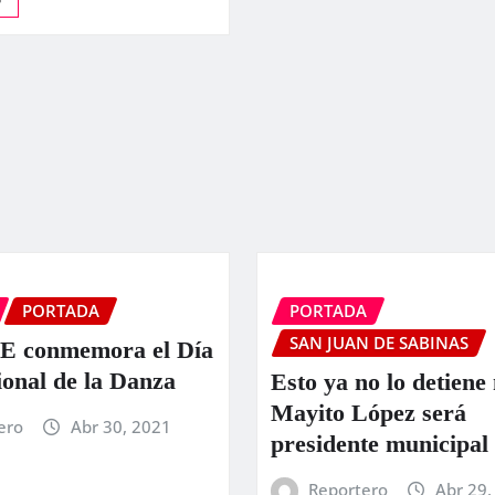
PORTADA
PORTADA
SAN JUAN DE SABINAS
 conmemora el Día
ional de la Danza
Esto ya no lo detiene 
Mayito López será
ero
Abr 30, 2021
presidente municipal
Reportero
Abr 29,