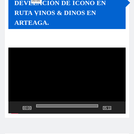
00:00
DEVELACIÓN DE ÍCONO EN
RUTA VINOS & DINOS EN
ARTEAGA.
Reproductor
de
vídeo
00:00
35:11