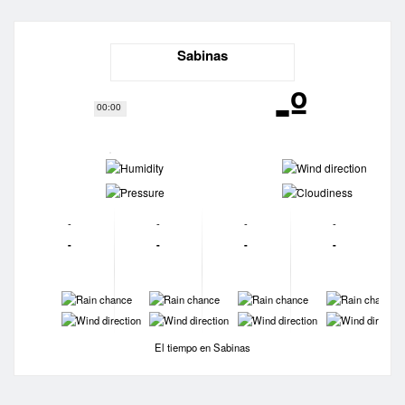
Sabinas
-º
00:00
-
-
-
-
-
-
-
-
-
-
-
-
-
-
-
-
-
-
-
-
El tiempo en Sabinas