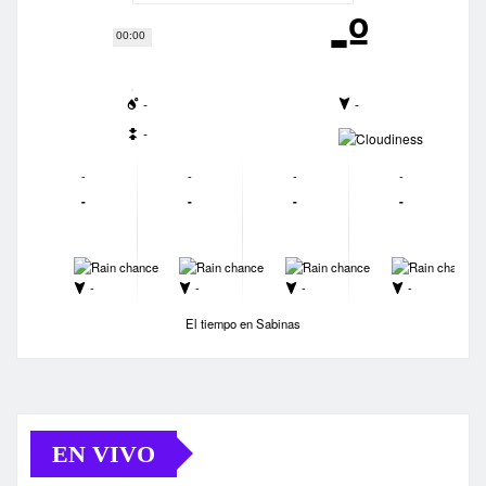
-º
00:00
-
-
-
-
-
-
-
-
-
-
-
-
-
-
-
-
-
-
-
-
El tiempo en Sabinas
EN VIVO