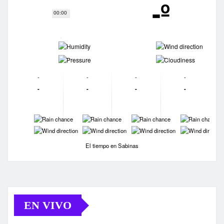
-º
00:00
-
-
-
-
-
-
-
-
-
-
-
-
-
-
-
-
-
-
-
-
El tiempo en Sabinas
EN VIVO