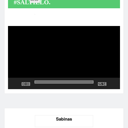
#SALTILLO.
Reproductor
de
vídeo
00:00
25:34
Sabinas