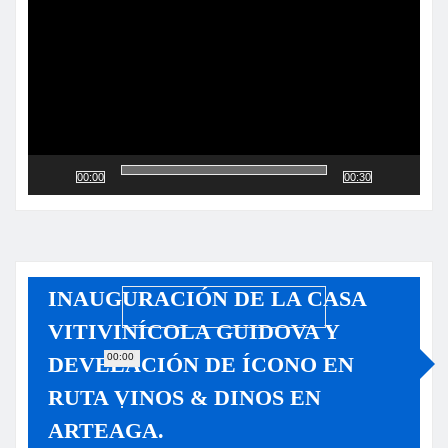
vídeo
00:00
00:30
INAUGURACIÓN DE LA CASA
VITIVINÍCOLA GUIDOVA Y
00:00
DEVELACIÓN DE ÍCONO EN
RUTA VINOS & DINOS EN
ARTEAGA.