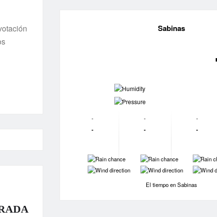
Sabinas
votación
os
-
-
-
-
-
-
-
-
-
-
-
-
-
-
El tiempo en Sabinas
RADA