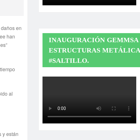
s daños en
see han
INAUGURACIÓN GEMMSA 
les”
ESTRUCTURAS METÁLICA
#SALTILLO.
 tiempo
ido al
s y están