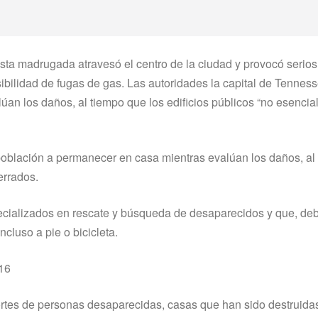
sta madrugada atravesó el centro de la ciudad y provocó serio
sibilidad de fugas de gas. Las autoridades la capital de Tennes
an los daños, al tiempo que los edificios públicos “no esencia
 población a permanecer en casa mientras evalúan los daños, al
errados.
ecializados en rescate y búsqueda de desaparecidos y que, deb
ncluso a pie o bicicleta.
416
portes de personas desaparecidas, casas que han sido destruida