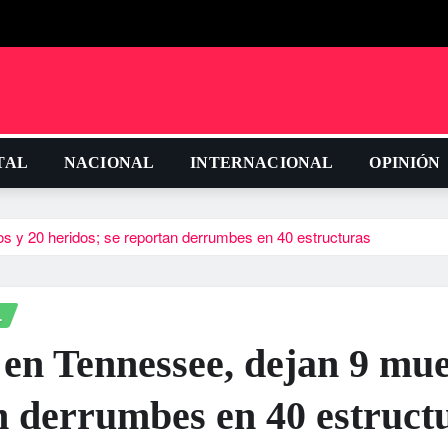
TAL
NACIONAL
INTERNACIONAL
OPINIÓN
s y 20 heridos; se reportan derrumbes en 40 estructuras
L
en Tennessee, dejan 9 mue
an derrumbes en 40 estruct