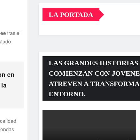
LA PORTADA
see
tras el
estado
LAS GRANDES HISTORIAS
COMIENZAN CON JÓVENE
on en
ATREVEN A TRANSFORMA
 la
ENTORNO.
ocalidad
viendas