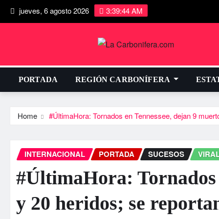
jueves, 6 agosto 2026
3:39:45 AM
PORTADA
REGIÓN CARBONÍFERA
ESTA
Home
#ÚltimaHora: Tornados en Tennessee, dejan 9 muerto
INTERNACIONAL
PORTADA
SUCESOS
VIRA
#ÚltimaHora: Tornados 
y 20 heridos; se report