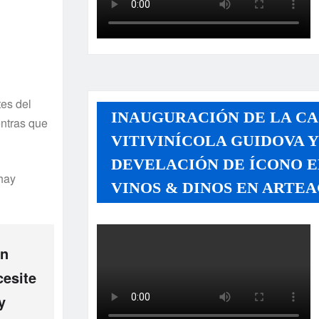
es del
INAUGURACIÓN DE LA CA
entras que
VITIVINÍCOLA GUIDOVA 
DEVELACIÓN DE ÍCONO E
 hay
VINOS & DINOS EN ARTEA
on
cesite
y