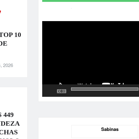
Reproductor
de
vídeo
TOP 10
DE
, 2026
00:00
 449
NDEZA
Sabinas
UCHAS