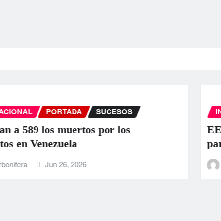
INTERNACIONAL
PORTADA
SUCESOS
EEUU anuncia una ayuda de 130 mill
para Venezuela tras el doble terremot
La Carbonifera
Jun 25, 2026