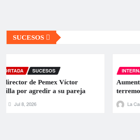
SUCESOS
INTERNACIONAL
PORTADA
SUCESOS
Aumentan a 589 los muertos por los
terremotos en Venezuela
La Carbonifera
Jun 26, 2026