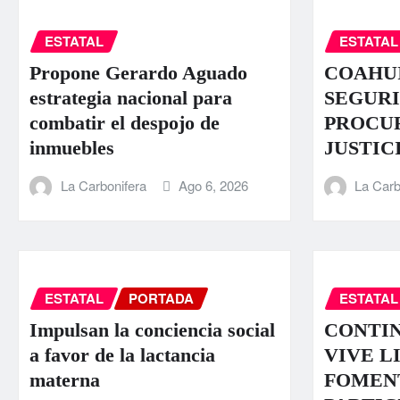
ESTATAL
ESTATAL
Propone Gerardo Aguado
COAHUI
estrategia nacional para
SEGURI
combatir el despojo de
PROCU
inmuebles
JUSTIC
La Carbonifera
Ago 6, 2026
La Carb
ESTATAL
PORTADA
ESTATAL
Impulsan la conciencia social
CONTI
a favor de la lactancia
VIVE L
materna
FOMEN