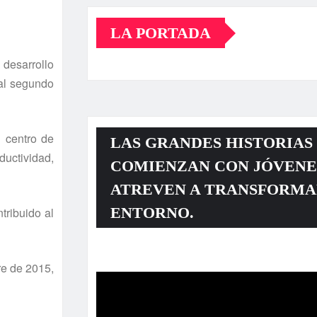
LA PORTADA
 desarrollo
al segundo
 centro de
LAS GRANDES HISTORIAS
ductividad,
COMIENZAN CON JÓVENE
ATREVEN A TRANSFORMA
ENTORNO.
tribuido al
Reproductor
re de 2015,
de
vídeo