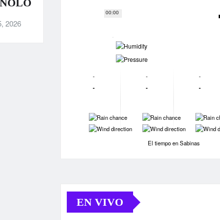
ANOLO
00:00
5, 2026
-
-
-
-
-
-
-
-
-
-
-
-
-
-
El tiempo en Sabinas
EN VIVO