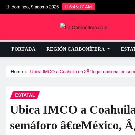
domingo, 9 agosto 2026
6:45:18 AM
PORTADA
REGIÓN CARBONÍFERA
ESTA
Home
Ubica IMCO a Coahuila en 2Âº lugar nacional en s
ESTATAL
Ubica IMCO a Coahuila 
semáforo â€œMéxico, Â