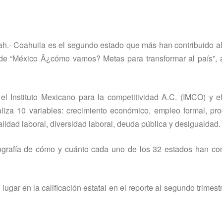
oah.- Coahuila es el segundo estado que más han contribuido al
de “México Â¿cómo vamos? Metas para transformar al paí­s”, 
 Instituto Mexicano para la competitividad A.C. (IMCO) y el
naliza 10 variables: crecimiento económico, empleo formal, pro
lidad laboral, diversidad laboral, deuda pública y desigualdad.
ografí­a de cómo y cuánto cada uno de los 32 estados han con
lugar en la calificación estatal en el reporte al segundo trimest