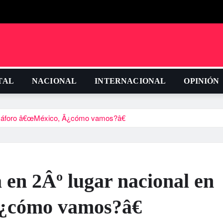
TAL
NACIONAL
INTERNACIONAL
OPINIÓN
emáforo â€œMéxico, Â¿cómo vamos?â€
en 2Âº lugar nacional en
¿cómo vamos?â€