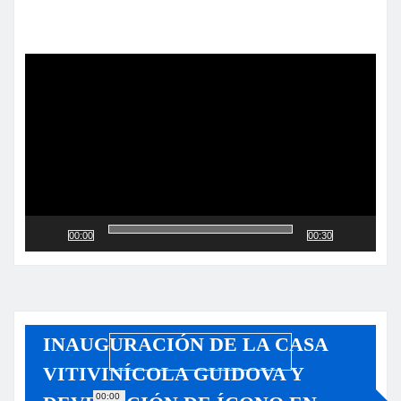
Reproductor
de
vídeo
00:00
00:30
INAUGURACIÓN DE LA CASA
VITIVINÍCOLA GUIDOVA Y
00:00