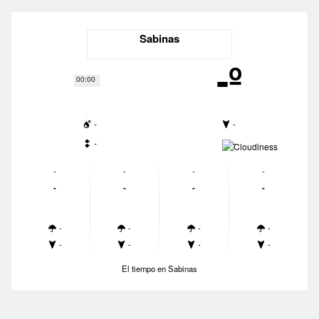
Sabinas
-º
00:00
-
-
-
-
-
-
-
-
-
-
-
-
-
-
-
-
-
-
-
-
El tiempo en Sabinas