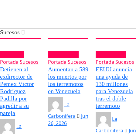
Sucesos
Internacional
Internacional
Internacional
Portada
Sucesos
Portada
Sucesos
Portada
Suces
Aumentan a 589
EEUU anuncia
La ONU llama
los muertos por
una ayuda de
la colaboraci
los terremotos
130 millones
internacional
en Venezuela
para Venezuela
ante los
tras el doble
“devastadores
La
terremoto
terremotos en
Venezuela
Carbonifera
Jun
La
26, 2026
La
Carbonifera
Jun