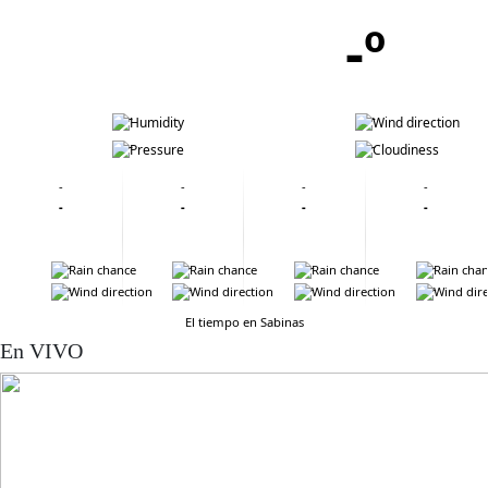
-º
-
-
-
-
-
-
-
-
-
-
-
-
-
-
-
-
-
-
-
-
El tiempo en Sabinas
En VIVO