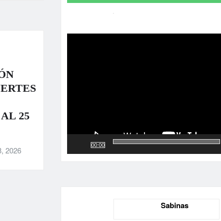
Reproductor
de
vídeo
ÓN
UERTES
AL 25
00:00
3, 2026
Sabinas