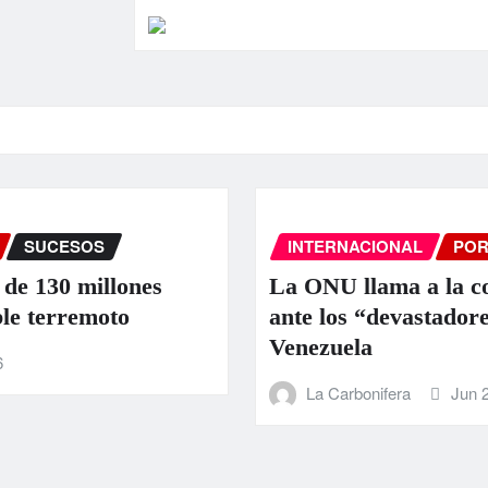
INTERNACIONAL
PORTADA
SUCE
nes
La ONU llama a la colaboración i
ante los “devastadores” terremoto
Venezuela
La Carbonifera
Jun 25, 2026