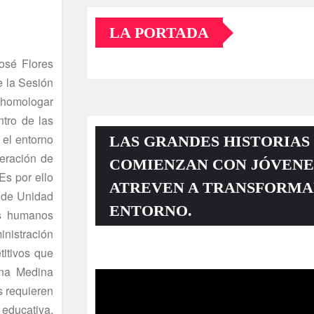
LA PORTADA
osé Flores
e la Sesión
a homologar
ntro de las
 el entorno
LAS GRANDES HISTORIAS
neración de
COMIENZAN CON JÓVENE
 Es por ello
ATREVEN A TRANSFORMA
n de Unidad
ENTORNO.
os humanos
inistración
titivos que
Reproductor
ina Medina
de
s requieren
vídeo
 educativa.