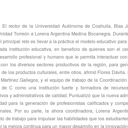
- El rector de la Universidad Autónoma de Coahuila, Blas J
 Unidad Torreón a Lorena Argentina Medina Bocanegra. Durant
 principal reto es llevar a la práctica el modelo educativo par
da institución educativa, en beneficio de quienes son el ce
desarrollo profesional y humano que le permita interactuar con
 con los diversos sectores productivos de la región, para ge
 de los productos culturales, entre otros, afirmó Flores Dávila.
Martí­nez Gallegos, y el equipo de trabajo de la Coordinació
A de C como una institución fuerte y formadora de recurs
ivos y administrativos de calidad. Puntualizó que la nueva adm
ad para la generación de profesionistas calificados y compe
onales. Por su parte, la ahora coordinadora, Lorena Argent
to de trabajo para impulsar las habilidades que los estudiante
ar la mejora continua para un mayor desarrollo en la innovación