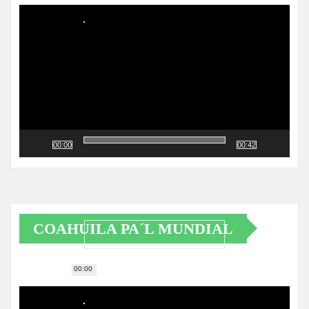
de
vídeo
00:00
00:42
COAHUILA PA´L MUNDIAL
00:00
Reproductor
de