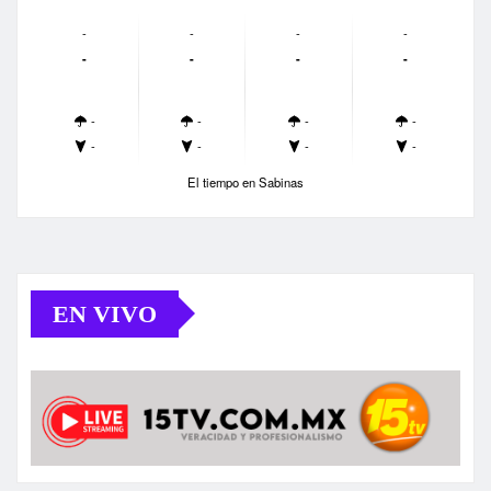
-
-
-
-
-
-
-
-
-
-
-
-
-
-
-
-
El tiempo en Sabinas
EN VIVO