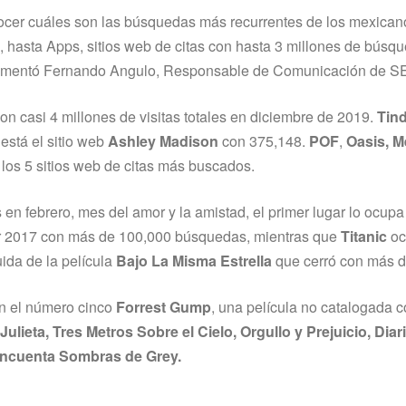
nocer cuáles son las búsquedas más recurrentes de los mexican
s, hasta Apps, sitios web de citas con hasta 3 millones de búsq
”, comentó Fernando Angulo, Responsable de Comunicación de S
con casi 4 millones de visitas totales en diciembre de 2019.
Tin
está el sitio web
Ashley Madison
con 375,148.
POF
,
Oasis, M
 los 5 sitios web de citas más buscados.
en febrero, mes del amor y la amistad, el primer lugar lo ocup
ar 2017 con más de 100,000 búsquedas, mientras que
Titanic
oc
ida de la película
Bajo La Misma Estrella
que cerró con más d
en el número cinco
Forrest Gump
, una película no catalogada 
ulieta, Tres Metros Sobre el Cielo, Orgullo y Prejuicio, Dia
ncuenta Sombras de Grey.