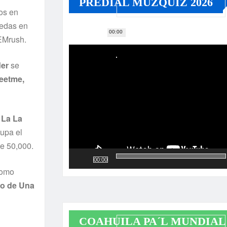
PREDIAL MÚZQUIZ 2026
os en
uedas en
00:00
Reproductor
EMrush.
de
vídeo
der
se
eetme,
a
La La
upa el
e 50,000.
00:00
como
rio de Una
COAHUILA PA´L MUNDIAL