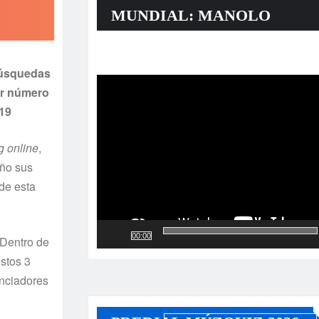
MUNDIAL: MANOLO
Reproductor
 búsquedas
de
or número
vídeo
019
g online
,
año sus
de esta
00:00
 Dentro de
stos 3
enciadores