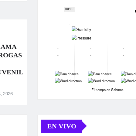
00:00
-
-
RAMA
-
-
-
DROGAS
-
-
-
UVENIL
-
-
-
-
-
-
El tiempo en Sabinas
, 2026
EN VIVO