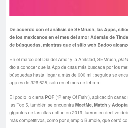
De acuerdo con el análisis de SEMrush, las Apps, sitio
de los mexicanos en el mes del amor Además de Tinder
de búsquedas, mientras que el sitio web Badoo alcanzó 
En el marco del Día del Amor y la Amistad, SEMrush,
plat
dio a conocer que la App de citas más buscada por los m
búsquedas hasta llegar a más de 600 mil; seguida se enc
app es de 326,625, solo en el mes de febrero.
El podio lo cierra
POF
(“Plenty Of Fish”), aplicación cana
las Top 5, también se encuentra
MeetMe, Match
y
Adopta
gigantes de las citas online en 2019, fueron en declive de
más competitivos, como por ejemplo Bumble, que cerró co