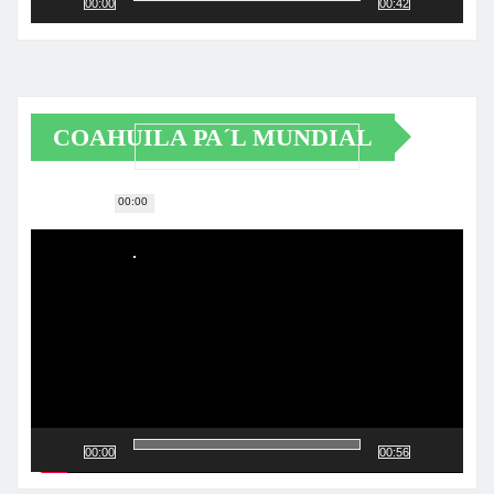
00:00
00:42
COAHUILA PA´L MUNDIAL
00:00
Reproductor
de
vídeo
00:00
00:56