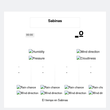
Sabinas
-º
00:00
-
-
-
-
-
-
-
-
-
-
-
-
-
-
-
-
-
-
-
-
El tiempo en Sabinas