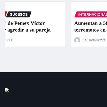
INTERNACIONAL
PORTADA
SUCESOS
Aumentan a 589 los muertos por los
terremotos en Venezuela
La Carbonifera
Jun 26, 2026