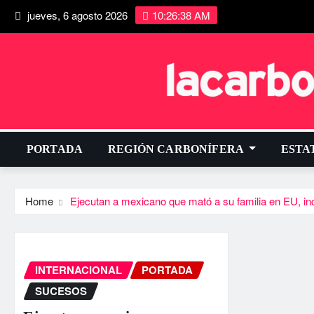
jueves, 6 agosto 2026
10:26:38 AM
PORTADA
REGIÓN CARBONÍFERA
ESTA
Home
Ejecutan a mexicano que mató a su familia en EU, in
INTERNACIONAL
PORTADA
SUCESOS