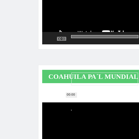
00:00
COAHUILA PA´L MUNDIAL
00:00
Reproductor
de
vídeo