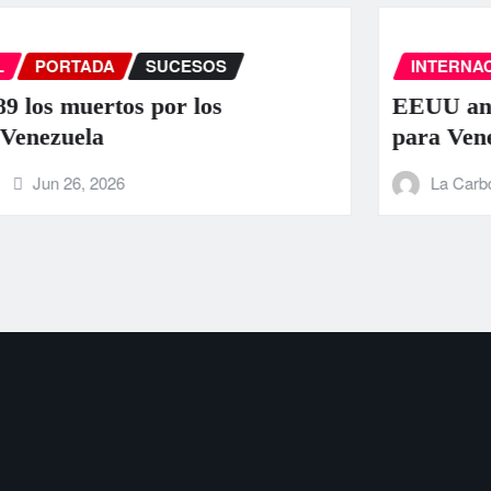
INTERNACIONAL
PORTADA
SUCESOS
EEUU anuncia una ayuda de 130 mil
para Venezuela tras el doble terremo
La Carbonifera
Jun 25, 2026