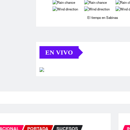
-
-
-
-
-
-
El tiempo en Sabinas
EN VIVO
INTERNACIONAL
PORTADA
SUCE