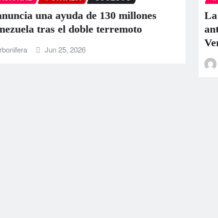
ones
La ONU llama a la colaboración 
o
ante los “devastadores” terremot
Venezuela
La Carbonifera
Jun 25, 2026