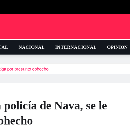
TAL
NACIONAL
INTERNACIONAL
OPINIÓN
stiga por presunto cohecho
 policí­a de Nava, se le
cohecho