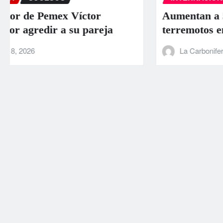
Aumentan a 589 los muertos por los
terremotos en Venezuela
La Carbonifera
Jun 26, 2026