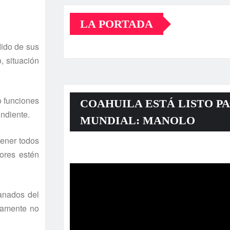
LA PORTADA
dido de sus
, situación
 funciones
COAHUILA ESTÁ LISTO PA
ondiente.
MUNDIAL: MANOLO
tener todos
Reproductor
bores estén
de
vídeo
anados del
isamente no