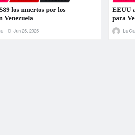
EEUU anuncia una ayuda de 130 mill
para Venezuela tras el doble terremot
La Carbonifera
Jun 25, 2026