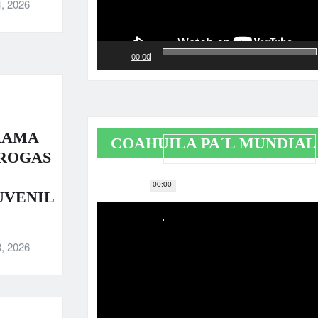
, 2026
00:00
RAMA
COAHUILA PA´L MUNDIAL
DROGAS
00:00
Reproductor
UVENIL
de
vídeo
, 2026