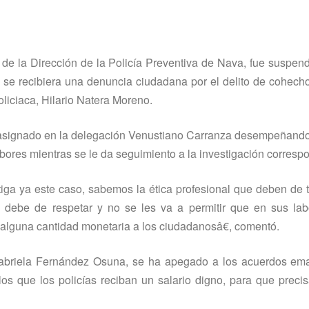
 de la Dirección de la Policí­a Preventiva de Nava, fue suspen
 se recibiera una denuncia ciudadana por el delito de cohecho
oliciaca, Hilario Natera Moreno.
 asignado en la delegación Venustiano Carranza desempeñando
bores mientras se le da seguimiento a la investigación corresp
tiga ya este caso, sabemos la ética profesional que deben de 
se debe de respetar y no se les va a permitir que en sus la
r alguna cantidad monetaria a los ciudadanosâ€, comentó.
Gabriela Fernández Osuna, se ha apegado a los acuerdos em
os que los policí­as reciban un salario digno, para que prec