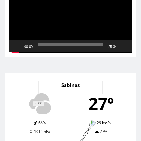
00:00
25:34
Sabinas
27º
00:00
66%
26 km/h
1015 hPa
27%