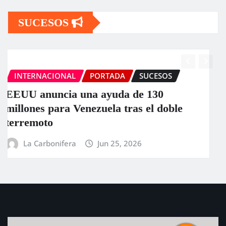
SUCESOS
INTERNACIONAL
PORTADA
SUCESOS
La ONU llama a la colaboración
internacional ante los “devastadores”
terremotos en Venezuela
La Carbonifera
Jun 25, 2026