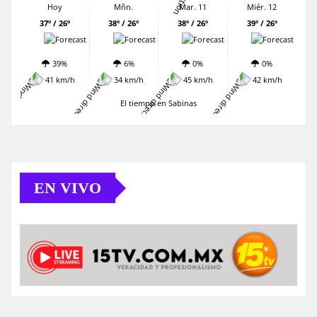
Hoy
Mñn.
Mar. 11
Miér. 12
37º / 26º
38º / 26º
38º / 26º
39º / 26º
39%
6%
0%
0%
41 km/h
34 km/h
45 km/h
42 km/h
El tiempo en Sabinas
EN VIVO