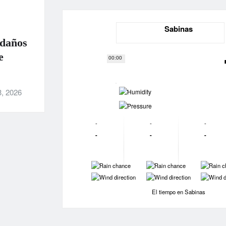
Sabinas
 daños
e
00:00
-
3, 2026
-
-
-
-
-
-
-
-
-
-
-
-
-
El tiempo en Sabinas