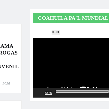
COAHUILA PA´L MUNDIAL
00:00
Reproductor
de
RAMA
vídeo
DROGAS
UVENIL
, 2026
00:00