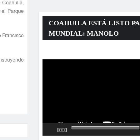
e Coahuila,
n el Parque
COAHUILA ESTÁ LISTO PA
MUNDIAL: MANOLO
o Francisco
Reproductor
nstruyendo
de
vídeo
00:00