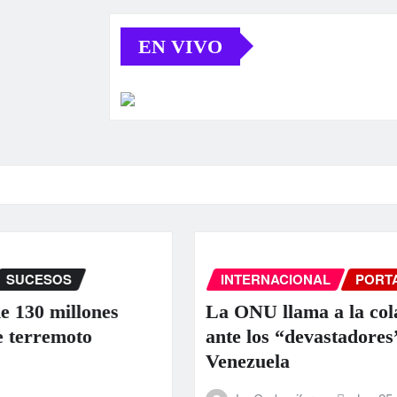
EN VIVO
INTERNACIONAL
PORTADA
SUCE
nes
La ONU llama a la colaboración i
ante los “devastadores” terremoto
Venezuela