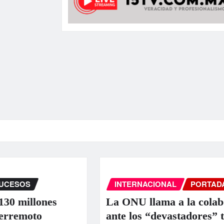
INTERNACIONAL
PORTADA
SUCE
nes
La ONU llama a la colaboración i
ante los “devastadores” terremoto