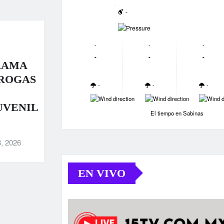
-
-
-
-
-
-
-
-
RAMA
DROGAS
-
-
-
-
-
-
UVENIL
El tiempo en Sabinas
, 2026
EN VIVO