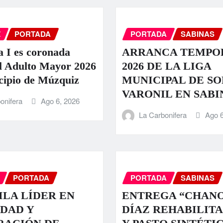
Z
PORTADA
PORTADA
SABINAS
a I es coronada
ARRANCA TEMPO
l Adulto Mayor 2026
2026 DE LA LIGA
cipio de Múzquiz
MUNICIPAL DE S
VARONIL EN SABI
onifera
Ago 6, 2026
La Carbonifera
Ago 6
PORTADA
PORTADA
SABINAS
LA LÍDER EN
ENTREGA “CHAN
DAD Y
DÍAZ REHABILIT