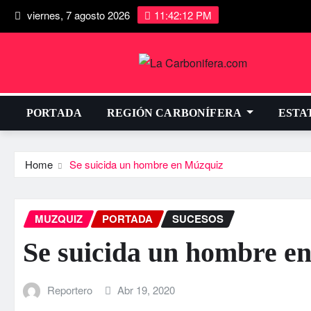
viernes, 7 agosto 2026
11:42:13 PM
PORTADA
REGIÓN CARBONÍFERA
ESTA
Home
Se suicida un hombre en Múzquiz
MUZQUIZ
PORTADA
SUCESOS
Se suicida un hombre e
Reportero
Abr 19, 2020