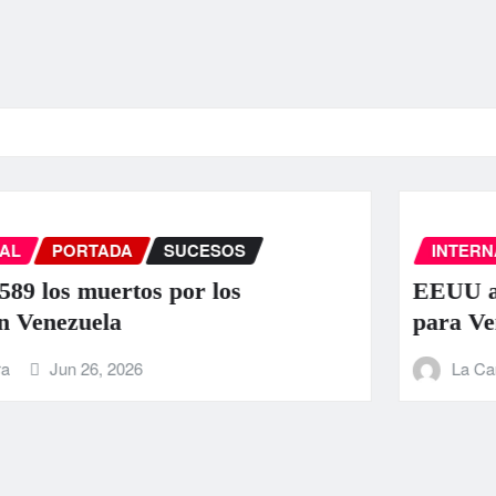
INTERNACIONAL
PORTADA
SUCESOS
EEUU anuncia una ayuda de 130 mill
para Venezuela tras el doble terremot
La Carbonifera
Jun 25, 2026