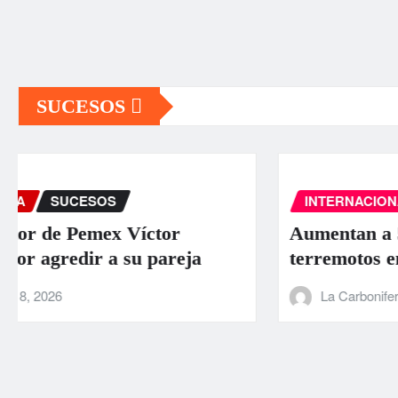
SUCESOS
INTERNACIONAL
PORTADA
SUCESOS
Aumentan a 589 los muertos por los
terremotos en Venezuela
La Carbonifera
Jun 26, 2026