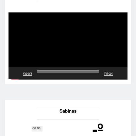
Reproductor
de
vídeo
00:00
25:34
Sabinas
-º
00:00