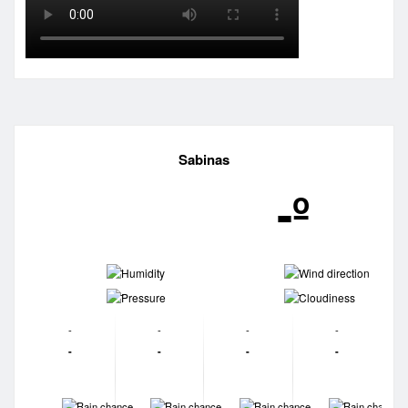
Sabinas
-º
-
-
-
-
-
-
-
-
-
-
-
-
-
-
-
-