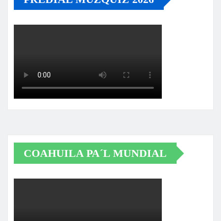
COAHUILA PA´L MUNDIAL