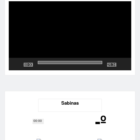
de
vídeo
00:00
25:34
Sabinas
-º
00:00