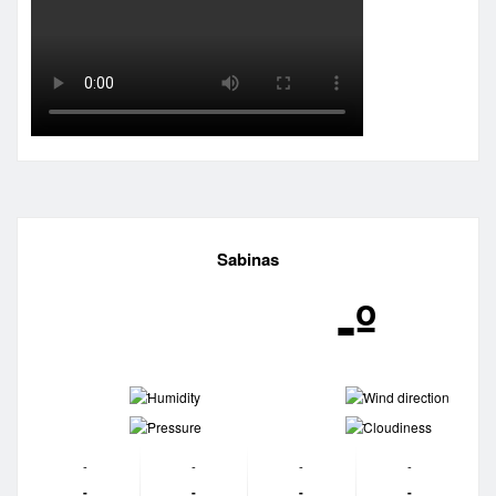
Sabinas
-º
-
-
-
-
-
-
-
-
-
-
-
-