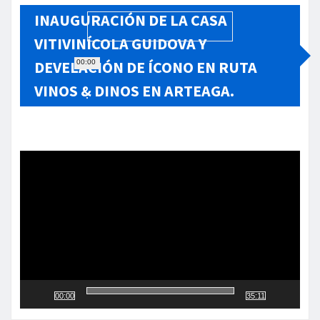
INAUGURACIÓN DE LA CASA
VITIVINÍCOLA GUIDOVA Y
DEVELACIÓN DE ÍCONO EN RUTA
00:00
VINOS & DINOS EN ARTEAGA.
Reproductor
de
vídeo
00:00
35:11