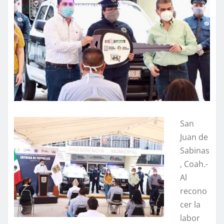
San
Juan de
Sabinas
, Coah.-
Al
recono
cer la
labor