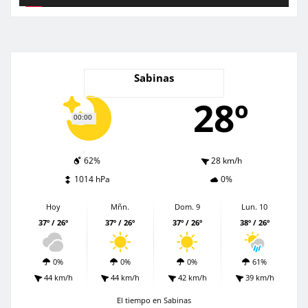
Sabinas
28º
00:00
62%
28 km/h
1014 hPa
0%
Hoy
Mñn.
Dom. 9
Lun. 10
37º / 26º
37º / 26º
37º / 26º
38º / 26º
0%
0%
0%
61%
44 km/h
44 km/h
42 km/h
39 km/h
El tiempo en Sabinas