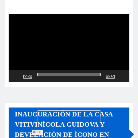
Reproductor
de
vídeo
00:00
00:30
INAUGURACIÓN DE LA CASA
VITIVINÍCOLA GUIDOVA Y
00:00
DEVELACIÓN DE ÍCONO EN