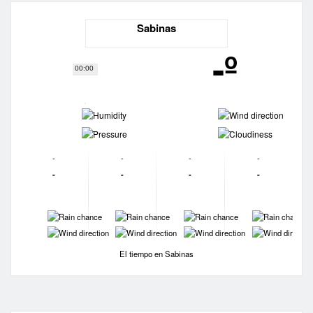
Sabinas
-º
00:00
-
-
-
-
-
-
-
-
-
-
-
-
-
-
-
-
-
-
-
-
El tiempo en Sabinas