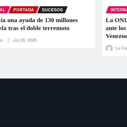
INTERNACIONAL
PORTADA
SUCESOS
La ONU llama a la colaboración inter
ante los “devastadores” terremotos en
Venezuela
La Carbonifera
Jun 25, 2026