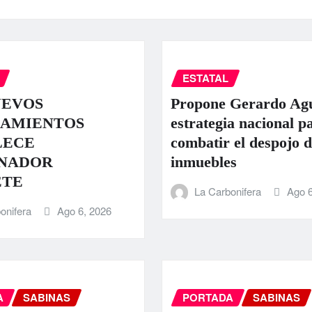
ESTATAL
UEVOS
Propone Gerardo Ag
AMIENTOS
estrategia nacional p
LECE
combatir el despojo d
NADOR
inmuebles
ETE
La Carbonifera
Ago 6
onifera
Ago 6, 2026
A
SABINAS
PORTADA
SABINAS