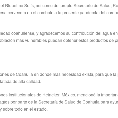
l Riquelme Solís, así como del propio Secretario de Salud, R
esa cervecera en el combate a la presente pandemia del coron
edad coahuilense, y agradecemos su contribución del agua en
 población más vulnerables puedan obtener estos productos de p
giones de Coahuila en donde más necesidad exista, para que la
latada de alta calidad.
iones Institucionales de Heineken México, mencionó la importan
gios por parte de la Secretaría de Salud de Coahuila para ayu
y sobre todo en el estado.