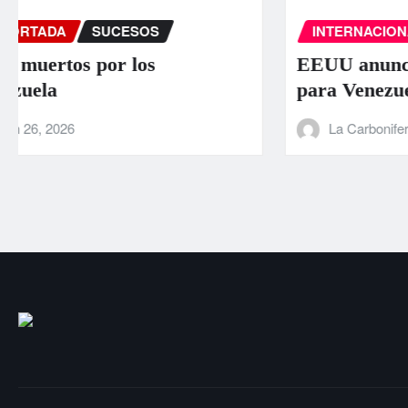
INTERNACIONAL
PORTADA
SUCESOS
EEUU anuncia una ayuda de 130 millones
para Venezuela tras el doble terremoto
La Carbonifera
Jun 25, 2026