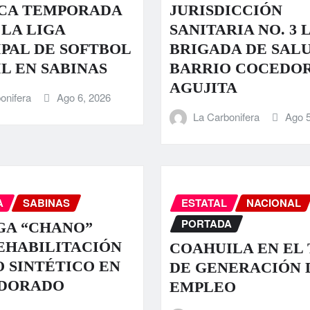
CA TEMPORADA
JURISDICCIÓN
 LA LIGA
SANITARIA NO. 3 
PAL DE SOFTBOL
BRIGADA DE SALU
L EN SABINAS
BARRIO COCEDOR
AGUJITA
onifera
Ago 6, 2026
La Carbonifera
Ago 5
A
SABINAS
ESTATAL
NACIONAL
PORTADA
GA “CHANO”
EHABILITACIÓN
COAHUILA EN EL 
O SINTÉTICO EN
DE GENERACIÓN 
 DORADO
EMPLEO