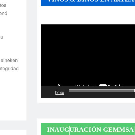
tos
ionó
Reproductor
de
vídeo
la
Heineken
integridad
00:00
INAUGURACIÓN GEMMSA 