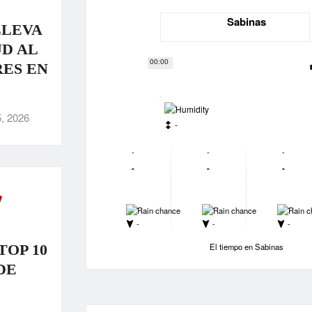
Sabinas
LLEVA
D AL
00:00
ES EN
-
, 2026
-
-
-
-
-
-
-
-
-
-
-
-
-
TOP 10
El tiempo en Sabinas
DE