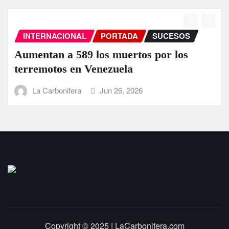
SUCESOS
INTERNACIONAL
PORTADA
s por los
EEUU anuncia una ayuda d
millones para Venezuela tra
terremoto
La Carbonifera
Jun 25, 2026