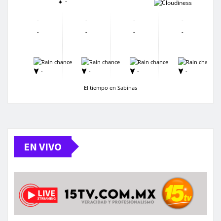
-
-
-
-
-
-
-
-
-
-
-
-
-
-
-
-
-
-
El tiempo en Sabinas
EN VIVO