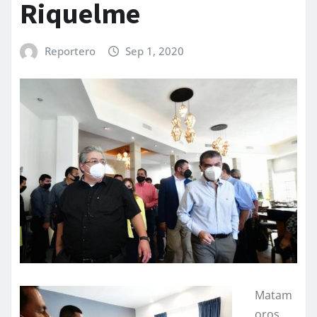
Riquelme
Reportero
Sep 1, 2020
Matam
oros,