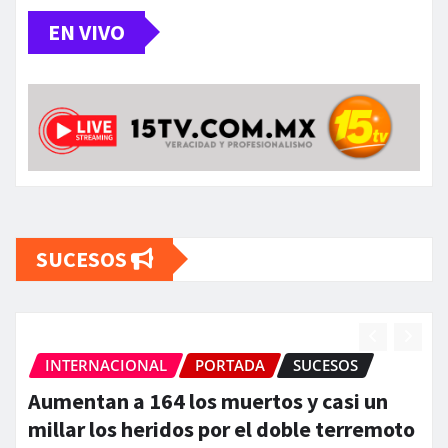
EN VIVO
SUCESOS
NAL
PORTADA
SUCESOS
ESTATAL
P
164 los muertos y casi un
GOBIERNO 
heridos por el doble terremoto
ARMADAS Y 