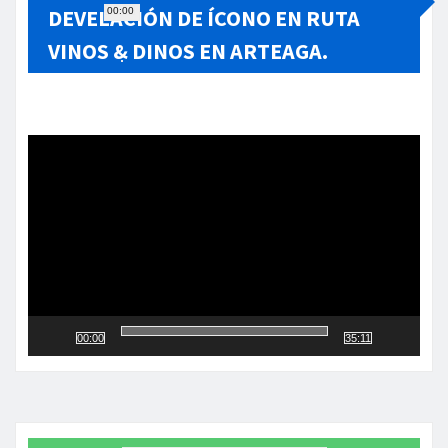
DEVELACIÓN DE ÍCONO EN RUTA
00:00
VINOS & DINOS EN ARTEAGA.
Reproductor
de
vídeo
00:00
35:11