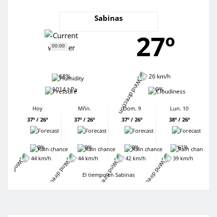
Sabinas
27º
00:00
68%
26 km/h
1014 hPa
0%
Hoy
Mñn.
Dom. 9
Lun. 10
37º / 26º
37º / 26º
37º / 26º
38º / 26º
0%
0%
0%
61%
44 km/h
44 km/h
42 km/h
39 km/h
El tiempo en Sabinas