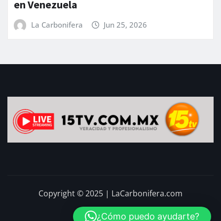
la
CONJUNTO 
LLUVIAS
fera
Jun 25, 2026
La Carboni
Copyright © 2025 | LaCarbonifera.com
¿Cómo puedo ayudarte?