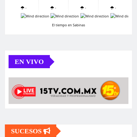
-
-
-
-
-
-
-
-
El tiempo en Sabinas
EN VIVO
SUCESOS