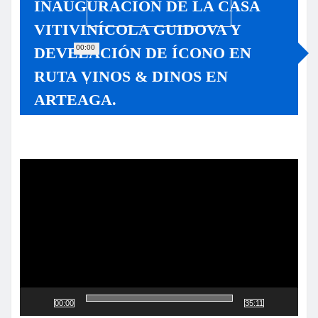
INAUGURACIÓN DE LA CASA
VITIVINÍCOLA GUIDOVA Y
00:00
DEVELACIÓN DE ÍCONO EN
RUTA VINOS & DINOS EN
ARTEAGA.
Reproductor
de
vídeo
00:00
35:11