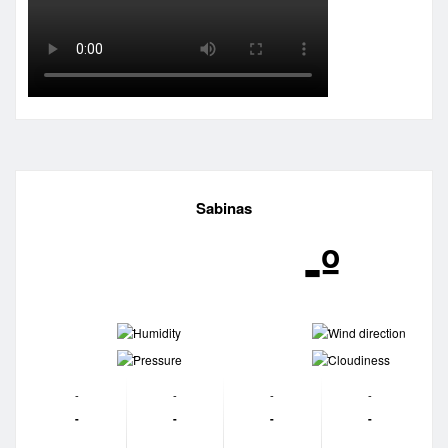
Sabinas
-º
-
-
-
-
-
-
-
-
-
-
-
-