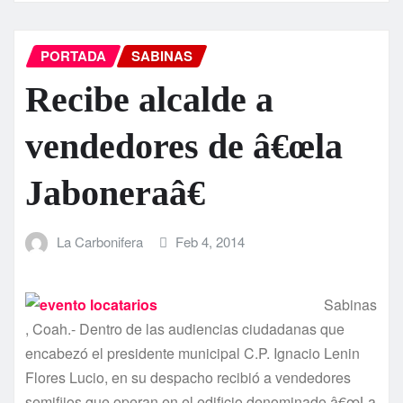
PORTADA
SABINAS
Recibe alcalde a
vendedores de â€œla
Jaboneraâ€
La Carbonifera
Feb 4, 2014
Sabinas
, Coah.- Dentro de las audiencias ciudadanas que
encabezó el presidente municipal C.P. Ignacio Lenin
Flores Lucio, en su despacho recibió a vendedores
semifijos que operan en el edificio denominado â€œLa