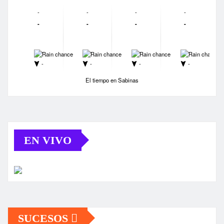
-
-
-
-
-
-
-
-
-
-
-
-
-
-
-
-
El tiempo en Sabinas
EN VIVO
SUCESOS