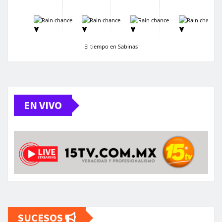
-
-
-
-
-
-
-
-
El tiempo en Sabinas
EN VIVO
SUCESOS