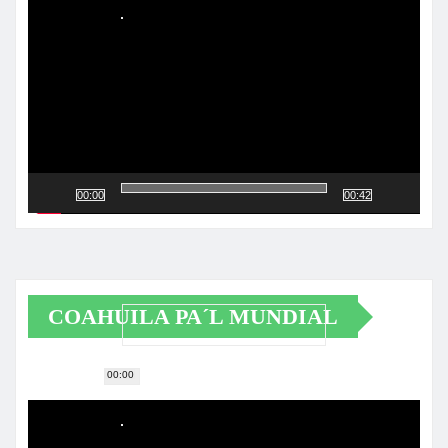
de
vídeo
00:00
00:42
COAHUILA PA´L MUNDIAL
00:00
Reproductor
de
vídeo