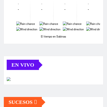
-
-
-
-
-
-
-
-
-
-
-
-
-
-
-
-
El tiempo en Sabinas
EN VIVO
SUCESOS