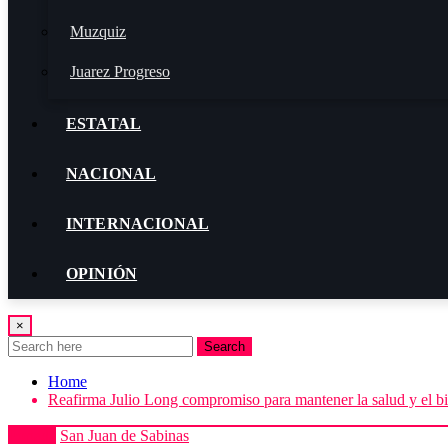
Muzquiz
Juarez Progreso
ESTATAL
NACIONAL
INTERNACIONAL
OPINIÓN
×
Search
Home
Reafirma Julio Long compromiso para mantener la salud y el bie
Portada
San Juan de Sabinas