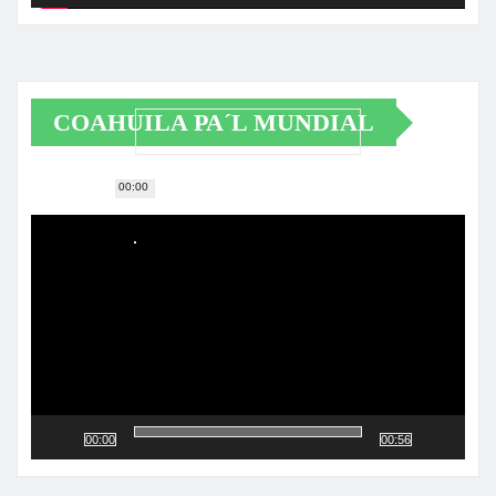
COAHUILA PA´L MUNDIAL
00:00
Reproductor
de
vídeo
00:00
00:56