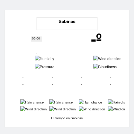
Sabinas
-º
00:00
-
-
-
-
-
-
-
-
-
-
-
-
-
-
-
-
-
-
-
-
El tiempo en Sabinas