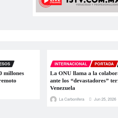
INTERNACIONAL
PORTADA
SUCE
nes
La ONU llama a la colaboración i
ante los “devastadores” terremoto
Venezuela
La Carbonifera
Jun 25, 2026