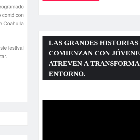
programado
e contó con
de Coahuila
LAS GRANDES HISTORIAS
te festival
COMIENZAN CON JÓVENE
tar.
ATREVEN A TRANSFORMA
ENTORNO.
Reproductor
de
vídeo