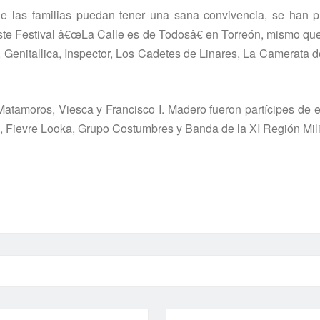
de las familias puedan tener una sana convivencia, se han 
ste Festival â€œLa Calle es de Todosâ€ en Torreón, mismo qu
 Genitallica, Inspector, Los Cadetes de Linares, La Camerata 
tamoros, Viesca y Francisco I. Madero fueron partí­cipes de es
, Fievre Looka, Grupo Costumbres y Banda de la XI Región Mili