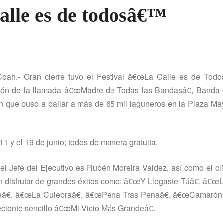
 calle es de todosâ€™
Coah.- Gran cierre tuvo el Festival â€œLa Calle es de Todos
ión de la llamada â€œMadre de Todas las Bandasâ€, Banda 
n que puso a bailar a más de 65 mil laguneros en la Plaza Ma
11 y el 19 de junio; todos de manera gratuita.
 el Jefe del Ejecutivo es Rubén Moreira Valdez, así­ como el c
n disfrutar de grandes éxitos como: â€œY Llegaste Túâ€, â€œ
seâ€, â€œLa Culebraâ€, â€œPena Tras Penaâ€, â€œCamarón 
iente sencillo â€œMi Vicio Más Grandeâ€.