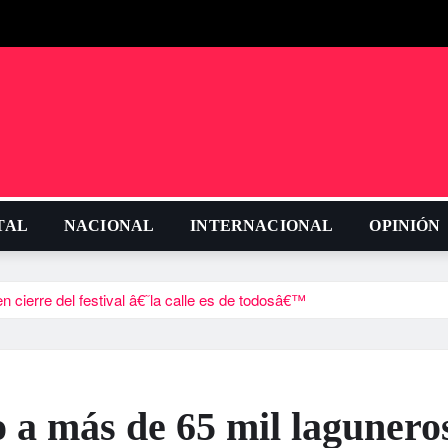
TAL
NACIONAL
INTERNACIONAL
OPINIÓN
cierre del festival â€˜la calle es de todosâ€™
 a más de 65 mil lagunero