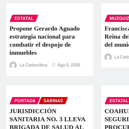
ESTATAL
MUZQUI
Propone Gerardo Aguado
Francisc
estrategia nacional para
Reina de
combatir el despojo de
del muni
inmuebles
La Carb
La Carbonifera
Ago 6, 2026
PORTADA
SABINAS
ESTATAL
JURISDICCIÓN
COAHUI
SANITARIA NO. 3 LLEVA
SEGURI
BRIGADA DE SALUD AL
PROCU