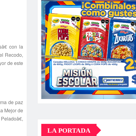
â€ con la
el Recodo,
yor de este
lima de paz
La Mejor de
Peladoâ€,
LA PORTADA