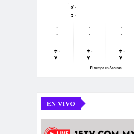
-
-
-
-
-
-
-
-
-
-
-
-
-
-
El tiempo en Sabinas
EN VIVO