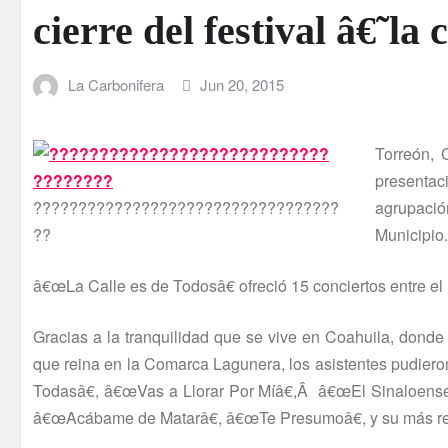
cierre del festival â€˜la
La Carbonifera
Jun 20, 2015
Torreón, 
presentac
??????????????????????????????????
agrupació
??
Municipio.
â€œLa Calle es de Todosâ€ ofreció 15 conciertos entre el 
Gracias a la tranquilidad que se vive en Coahuila, donde
que reina en la Comarca Lagunera, los asistentes pudiero
Todasâ€, â€œVas a Llorar Por Mí­â€,Â â€œEl Sinaloen
â€œAcábame de Matarâ€, â€œTe Presumoâ€, y su más rec