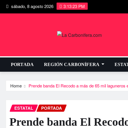
sábado, 8 agosto 2026
3:13:24 PM
PORTADA
REGIÓN CARBONÍFERA
ESTA
Home
Prende banda El Recodo a más de 65 mil laguneros en 
ESTATAL
PORTADA
Prende banda El Recodo