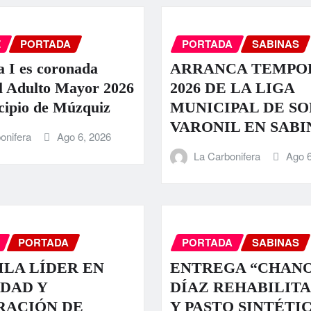
Z
PORTADA
PORTADA
SABINAS
a I es coronada
ARRANCA TEMPO
l Adulto Mayor 2026
2026 DE LA LIGA
cipio de Múzquiz
MUNICIPAL DE S
VARONIL EN SABI
onifera
Ago 6, 2026
La Carbonifera
Ago 6
PORTADA
PORTADA
SABINAS
LA LÍDER EN
ENTREGA “CHAN
DAD Y
DÍAZ REHABILIT
RACIÓN DE
Y PASTO SINTÉTI