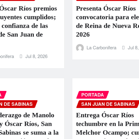
Óscar Ríos premios
Presenta Óscar Ríos
buyentes cumplidos;
convocatoria para el
 confianza de las
de Reina de Nueva Ro
 de San Juan de
2026
La Carbonifera
Jul 8
onifera
Jul 8, 2026
A
PORTADA
N DE SABINAS
SAN JUAN DE SABINAS
iderazgo de Manolo
Entrega Óscar Ríos
y Óscar Ríos, San
techumbre en la Prim
Sabinas se suma a la
Melchor Ocampo; cu