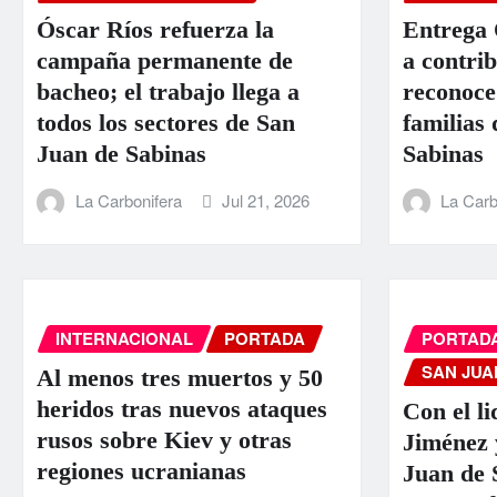
Óscar Ríos refuerza la
Entrega 
campaña permanente de
a contri
bacheo; el trabajo llega a
reconoce
todos los sectores de San
familias
Juan de Sabinas
Sabinas
La Carbonifera
Jul 21, 2026
La Carb
INTERNACIONAL
PORTADA
PORTAD
SAN JUA
Al menos tres muertos y 50
heridos tras nuevos ataques
Con el l
rusos sobre Kiev y otras
Jiménez 
regiones ucranianas
Juan de 