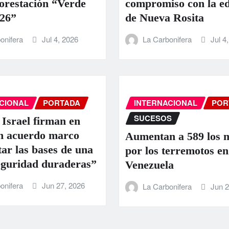
orestación “Verde
compromiso con la e
26”
de Nueva Rosita
onifera
Jul 4, 2026
La Carbonifera
Jul 4
CIONAL
PORTADA
INTERNACIONAL
POR
SUCESOS
 Israel firman en
 acuerdo marco
Aumentan a 589 los 
tar las bases de una
por los terremotos en
eguridad duraderas”
Venezuela
onifera
Jun 27, 2026
La Carbonifera
Jun 2