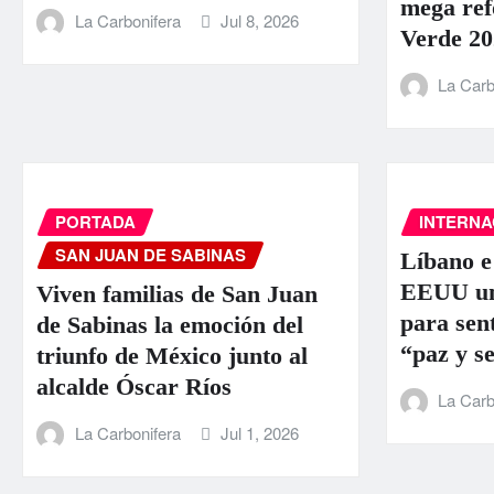
mega ref
La Carbonifera
Jul 8, 2026
Verde 20
La Carb
PORTADA
INTERNA
SAN JUAN DE SABINAS
Líbano e
EEUU un
Viven familias de San Juan
para sen
de Sabinas la emoción del
“paz y s
triunfo de México junto al
alcalde Óscar Ríos
La Carb
La Carbonifera
Jul 1, 2026