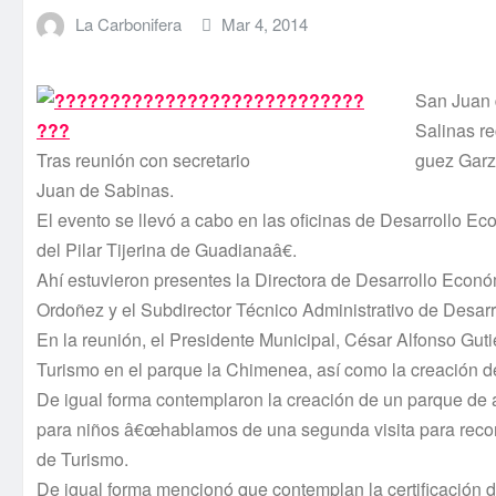
La Carbonifera
Mar 4, 2014
San Juan 
Salinas re
Tras reunión con secretario
guez Garza
Juan de Sabinas.
El evento se llevó a cabo en las oficinas de Desarrollo 
del Pilar Tijerina de Guadianaâ€.
Ahí­ estuvieron presentes la Directora de Desarrollo Eco
Ordoñez y el Subdirector Técnico Administrativo de Desa
En la reunión, el Presidente Municipal, César Alfonso Gut
Turismo en el parque la Chimenea, así­ como la creación 
De igual forma contemplaron la creación de un parque de a
para niños â€œhablamos de una segunda visita para recorre
de Turismo.
De igual forma mencionó que contemplan la certificación de 