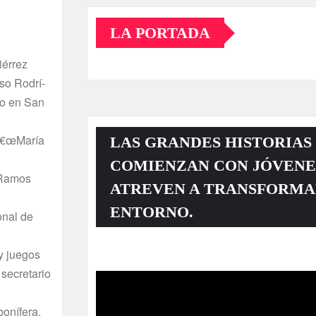
LA PORTADA
iérrez
nso Rodrí­
smo en San
â€œMarí­a
LAS GRANDES HISTORIAS
COMIENZAN CON JÓVENE
l Ramos
ATREVEN A TRANSFORMA
ENTORNO.
onal de
y juegos
Reproductor
secretario
de
vídeo
oní­fera,