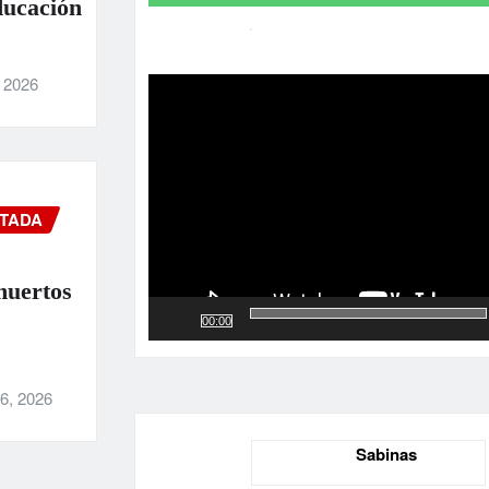
ducación
Reproductor
de
, 2026
vídeo
TADA
muertos
00:00
6, 2026
Sabinas