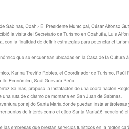
de Sabinas, Coah.- El Presidente Municipal, César Alfonso Gut
cibió la visita del Secretario de Turismo en Coahuila, Luis Alfo
, con la finalidad de definir estrategias para potenciar el turi
Económico que se encuentran ubicadas en la Casa de la Cultura 
nómico, Karina Treviño Robles, el Coordinador de Turismo, Raú
rrollo Económico, Saúl Guevara Peña.
iérrez Salinas, propuso la instalación de una coordinación Regi
de una ruta de ciclismo de montaña en San Juan de Sabinas.
ventura por ejido Santa Marí­a donde puedan instalar tirolesas 
r puntos de interés como el ejido Santa Marí­aâ€ mencionó el 
las empresas que prestan servicios turí­sticos en la región carb