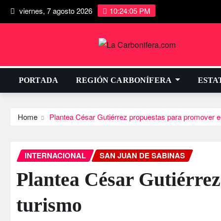
viernes, 7 agosto 2026
10:24:06 PM
PORTADA
REGIÓN CARBONÍFERA
ESTA
Home
Plantea César Gutiérrez propuestas para promover e
INTERNACIONAL
SAN JUAN DE SABINAS
Plantea César Gutiérrez
turismo