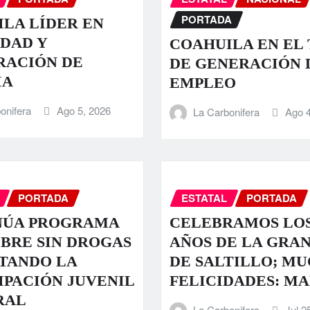
PORTADA
LA LÍDER EN
DAD Y
COAHUILA EN EL 
RACIÓN DE
DE GENERACIÓN 
IA
EMPLEO
onifera
Ago 5, 2026
La Carbonifera
Ago 4
PORTADA
ESTATAL
PORTADA
NÚA PROGRAMA
CELEBRAMOS LOS
IBRE SIN DROGAS
AÑOS DE LA GRA
TANDO LA
DE SALTILLO; M
IPACIÓN JUVENIL
FELICIDADES: M
RAL
La Carbonifera
Jul 2