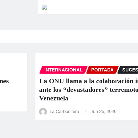
ONAL
PORTADA
SUCESOS
INTE
ma a la colaboración internacional
Aumen
devastadores” terremotos en
los he
Venez
fera
Jun 25, 2026
La 