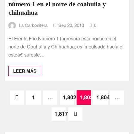
número 1 en el norte de coahuila y
chihuahua
La Carbonifera
Sep 20, 2013
0
El Frente Frí­o Número 1 ingresará esta noche en el
norte de Coahuila y Chihuahua; es impulsado hacia el
esteâ€“sureste…
LEER MÁS
Paginación
1
…
1,802
1,803
1,804
…
de
1,817