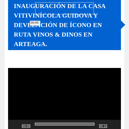
INAUGURACIÓN DE LA CASA
VITIVINÍCOLA GUIDOVA Y
00:00
DEVELACIÓN DE ÍCONO EN
RUTA VINOS & DINOS EN
ARTEAGA.
Reproductor
de
vídeo
00:00
35:11