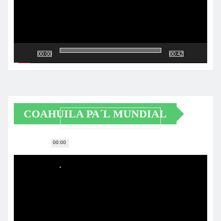
00:00
00:42
COAHUILA PA´L MUNDIAL
00:00
Reproductor
de
vídeo