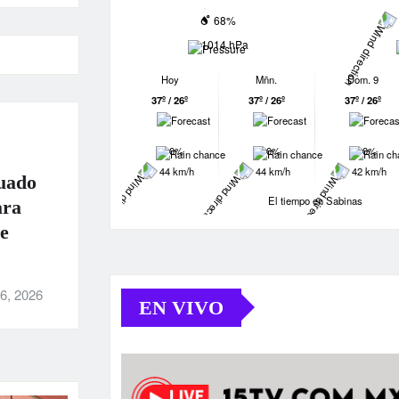
68%
1014 hPa
Hoy
Mñn.
Dom. 9
37º / 26º
37º / 26º
37º / 26º
0%
0%
0%
44 km/h
44 km/h
42 km/h
uado
El tiempo en Sabinas
ara
e
6, 2026
EN VIVO