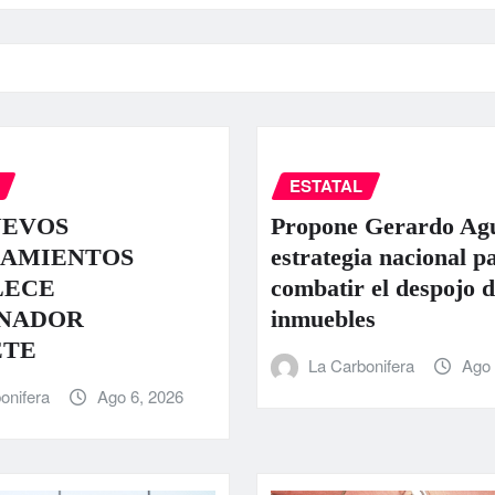
ESTATAL
UEVOS
Propone Gerardo Ag
AMIENTOS
estrategia nacional p
LECE
combatir el despojo d
NADOR
inmuebles
ETE
La Carbonifera
Ago 
onifera
Ago 6, 2026