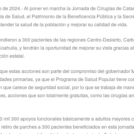
de 2024.- Al poner en marcha la Jornada de Cirugías de Catar
ía de Salud, el Patrimonio de la Beneficencia Pública y la Secr
tender la salud de la población y mejorar su calidad de vida.
ndieron a 300 pacientes de las regiones Centro-Desierto, Carb
oahuila, y tendrán la oportunidad de mejorar su vista gracias al
ión estatal.
ó que estas acciones son parte del compromiso del gobernador 
idades primarias, ya que el Programa de Salud Popular tiene c
ón que carece de seguridad social, por lo que se trabaja de man
es, acciones que son totalmente gratuitas, como las cirugías a
 3 mil 300 apoyos funcionales básicamente a adultos mayores 
 retiro de parches a 300 pacientes beneficiados en esta jornada