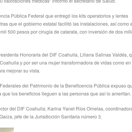
0 valoraciones médicas” informó el secretario de Salud.
ncia Pública Federal que entregó los kits operatorios y lentes
ras que el gobierno estatal facilitó las instalaciones, así como 
mil 500 pesos por cirugía de catarata, con inversión de dos mil
residenta Honoraria del DIF Coahuila, Liliana Salinas Valdés, 
e Coahuila y por ser una mujer transformadora de vidas como en
ra mejorar su vista.
Federales del Patrimonio de la Beneficencia Pública expuso q
 que los beneficios lleguen a las personas que así lo ameritan.
ector del DIF Coahuila; Karina Yanet Ríos Ornelas, coordinador
rza, jefe de la Jurisdicción Sanitaria número 3.