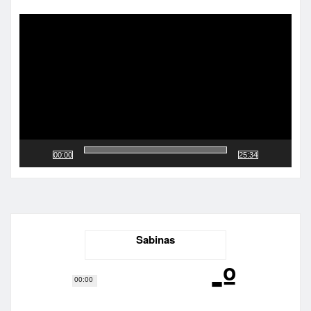
Reproductor
de
vídeo
00:00
25:34
Sabinas
-º
00:00