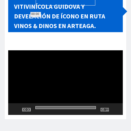
VITIVINÍCOLA GUIDOVA Y
DEVELACIÓN DE ÍCONO EN RUTA
00:00
VINOS & DINOS EN ARTEAGA.
Reproductor
de
vídeo
00:00
35:11