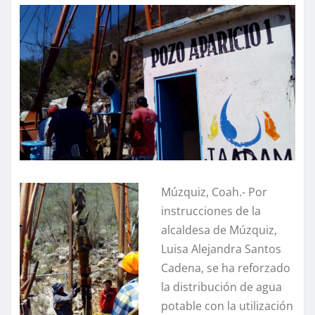
Múzquiz, Coah.- Por
instrucciones de la
alcaldesa de Múzquiz,
Luisa Alejandra Santos
Cadena, se ha reforzado
la distribución de agua
potable con la utilización