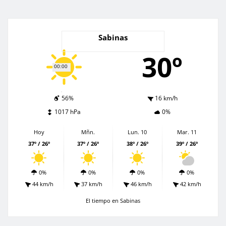
Sabinas
30º
00:00
56%
16 km/h
1017 hPa
0%
Hoy
Mñn.
Lun. 10
Mar. 11
37º / 26º
37º / 26º
38º / 26º
39º / 26º
0%
0%
0%
0%
44 km/h
37 km/h
46 km/h
42 km/h
El tiempo en Sabinas