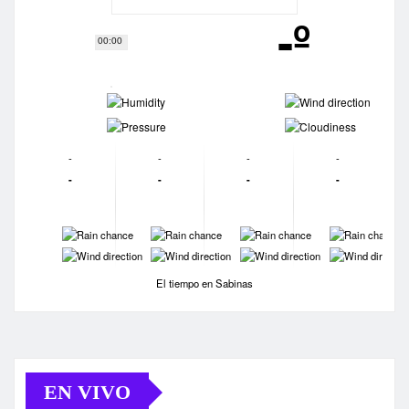
-º
00:00
-
-
-
-
-
-
-
-
-
-
-
-
-
-
-
-
-
-
-
-
El tiempo en Sabinas
EN VIVO