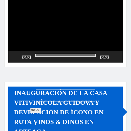
de
vídeo
00:00
00:30
INAUGURACIÓN DE LA CASA
VITIVINÍCOLA GUIDOVA Y
00:00
DEVELACIÓN DE ÍCONO EN
RUTA VINOS & DINOS EN