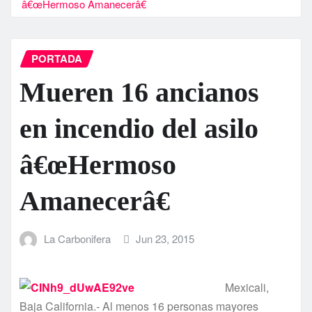
â€œHermoso Amanecerâ€
PORTADA
Mueren 16 ancianos
en incendio del asilo
â€œHermoso
Amanecerâ€
La Carbonifera
Jun 23, 2015
Mexicali,
Baja California.- Al menos 16 personas mayores