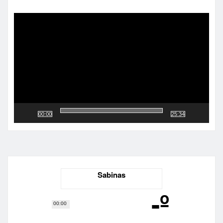
Reproductor
de
vídeo
00:00
25:34
Sabinas
-º
00:00